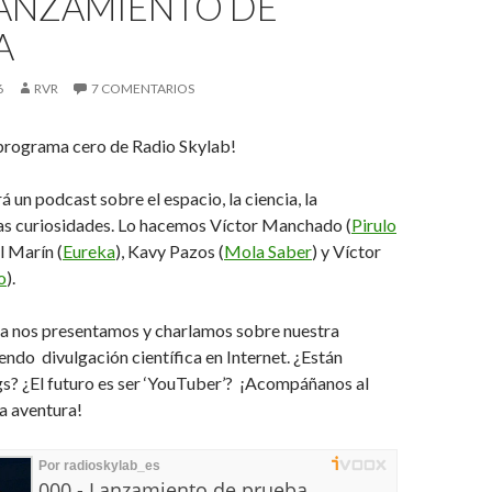
LANZAMIENTO DE
A
6
RVR
7 COMENTARIOS
 programa cero de Radio Skylab!
 un podcast sobre el espacio, la ciencia, la
ras curiosidades. Lo hacemos Víctor Manchado (
Pirulo
l Marín (
Eureka
), Kavy Pazos (
Mola Saber
) y Víctor
o
).
a nos presentamos y charlamos sobre nuestra
endo divulgación científica en Internet. ¿Están
s? ¿El futuro es ser ‘YouTuber’? ¡Acompáñanos al
a aventura!