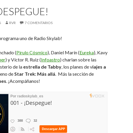
¡DESPEGUE!
6
RVR
7 COMENTARIOS
 programa uno de Radio Skylab!
nchado (
Pirulo Cósmico
), Daniel Marín (
Eureka
), Kavy
ber
) y Víctor R. Ruiz (
Infoastro
) charlan sobre las
isterio de la
estrella de Tabby
, los planes de v
iajes a
reno de
Star Trek: Más allá
. Más la sección de
nes
. ¡Acompáñanos!