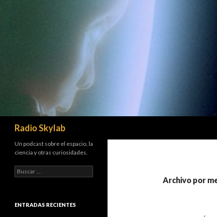
Buscar
Radio Skylab
Un podcast sobre el espacio, la
ciencia y otras curiosidades.
B
u
Archivo por m
s
c
a
ENTRADAS RECIENTES
r