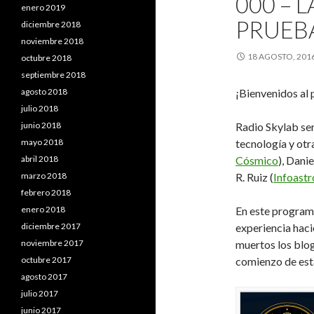
000 – 
enero 2019
PRUEB
diciembre 2018
noviembre 2018
18 AGOSTO, 201
octubre 2018
septiembre 2018
¡Bienvenidos al
agosto 2018
julio 2018
Radio Skylab será
junio 2018
tecnología y ot
mayo 2018
Cósmico
), Danie
abril 2018
R. Ruiz (
Infoastr
marzo 2018
febrero 2018
En este program
enero 2018
experiencia haci
diciembre 2017
muertos los blog
noviembre 2017
comienzo de est
octubre 2017
agosto 2017
julio 2017
junio 2017