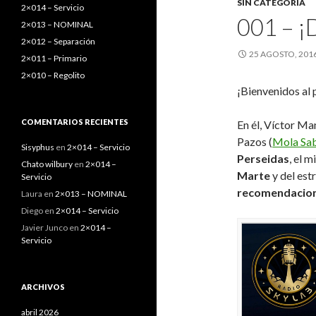
SIN CATEGORÍA
:
2×014 – Servicio
001 – 
2×013 – NOMINAL
2×012 – Separación
25 AGOSTO, 201
2×011 – Primario
2×010 – Regolito
¡Bienvenidos al
COMENTARIOS RECIENTES
En él, Víctor Ma
Pazos (
Mola Sa
Sisyphus
en
2×014 – Servicio
Perseidas
, el m
Chato wilbury
en
2×014 –
Marte
y del est
Servicio
recomendacio
Laura
en
2×013 – NOMINAL
Diego
en
2×014 – Servicio
Javier Junco
en
2×014 –
Servicio
ARCHIVOS
abril 2026