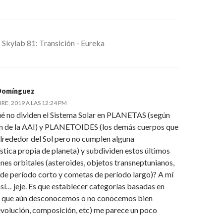
 Skylab 81: Transición - Eureka
 Domínguez
E, 2019 A LAS 12:24 PM
ué no dividen el Sistema Solar en PLANETAS (según
ón de la AAI) y PLANETOIDES (los demás cuerpos que
alrededor del Sol pero no cumplen alguna
stica propia de planeta) y subdividen estos últimos
nes orbitales (asteroides, objetos transneptunianos,
de período corto y cometas de período largo)? A mí
sí… jeje. Es que establecer categorías basadas en
 que aún desconocemos o no conocemos bien
 evolución, composición, etc) me parece un poco