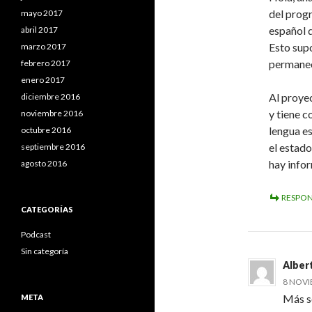
del prog
mayo 2017
español d
abril 2017
Esto sup
marzo 2017
permanece
febrero 2017
enero 2017
Al proye
diciembre 2016
y tiene c
noviembre 2016
lengua es
octubre 2016
el estado
septiembre 2016
hay infor
agosto 2016
RESPO
CATEGORÍAS
Podcast
Sin categoría
Alber
8 NOVI
Más so
META