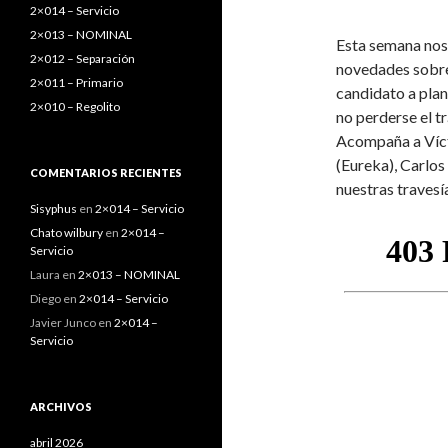
:
2×014 – Servicio
2×013 – NOMINAL
Esta semana nos
2×012 – Separación
novedades sobre
2×011 – Primario
candidato a plan
2×010 – Regolito
no perderse el t
Acompaña a Víct
(Eureka), Carlos
COMENTARIOS RECIENTES
nuestras travesía
Sisyphus
en
2×014 – Servicio
Chato wilbury
en
2×014 –
Servicio
Laura
en
2×013 – NOMINAL
Diego
en
2×014 – Servicio
Javier Junco
en
2×014 –
Servicio
ARCHIVOS
abril 2026