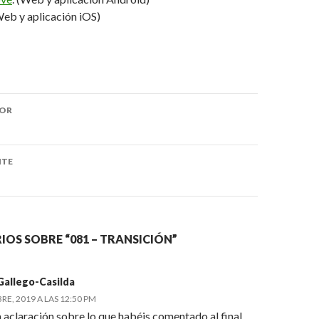
Web y aplicación iOS)
IOR
ón
NTE
OS SOBRE “081 – TRANSICIÓN”
Gallego-Casilda
E, 2019 A LAS 12:50 PM
 aclaración sobre lo que habéis comentado al final