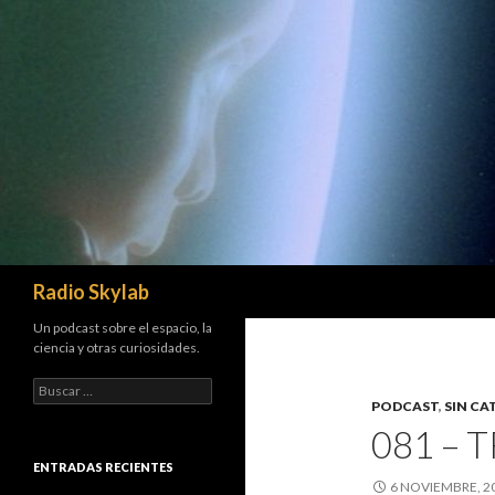
Buscar
Radio Skylab
Un podcast sobre el espacio, la
ciencia y otras curiosidades.
B
PODCAST
,
SIN CA
u
s
081 – 
c
a
ENTRADAS RECIENTES
r
6 NOVIEMBRE, 2