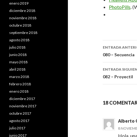
enero 2019
PhotoPills
. (
diciembre 2018
noviembre 2018
octubre 2018
septiembre 2018
agosto 2018
julio 2018
ENTRADA ANTER
Navegaci
080 – Secuencia
junio 2018
mayo 2018
de
abril 2018
ENTRADA SIGUIE
entradas
082 – Proyectil
marzo 2018
febrero 2018
enero 2018
diciembre 2017
18 COMENTARI
noviembre 2017
octubre 2017
agosto 2017
Alberto 
julio 2017
8 NOVIEMBR
Hola, una
junio 2017