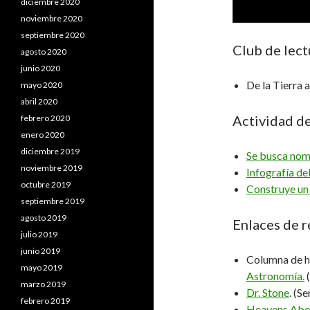
diciembre 2020
noviembre 2020
septiembre 2020
Club de lect
agosto 2020
junio 2020
De la Tierra a
mayo 2020
abril 2020
Actividad d
febrero 2020
enero 2020
diciembre 2019
Se busca nomb
noviembre 2019
Infografía de
octubre 2019
Construye un f
septiembre 2019
agosto 2019
Enlaces de 
julio 2019
junio 2019
Columna de hi
mayo 2019
Astronomía.
marzo 2019
Dr. Stone
. (S
febrero 2019
Heavens Ab