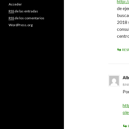
http:
Acceder
de eje
RSS
de las entradas
buscan
RSS
de los comentarios
2018 s
WordPress.org
consul
centr
RES
Alb
8 N
Por
ht
ol