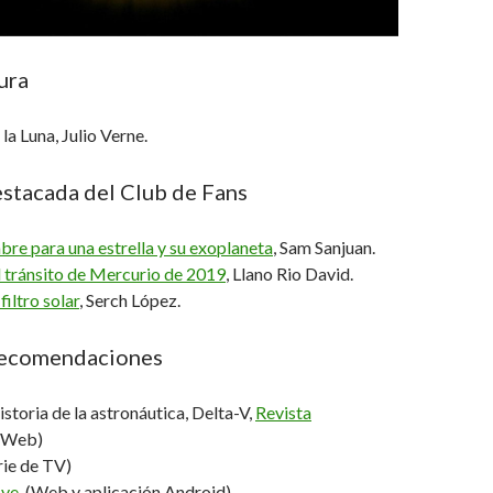
ura
 la Luna, Julio Verne.
estacada del Club de Fans
re para una estrella y su exoplaneta
, Sam Sanjuan.
l tránsito de Mercurio de 2019
, Llano Rio David.
iltro solar
, Serch López.
recomendaciones
storia de la astronáutica, Delta-V,
Revista
(Web)
erie de TV)
ove
. (Web y aplicación Android)