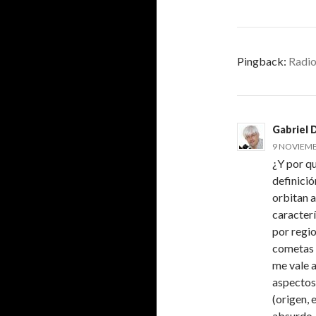
Pingback:
Radio
Gabriel
9 NOVIEMBR
¿Y por q
definici
orbitan 
caracterí
por regio
cometas 
me vale a
aspectos
(origen,
absurdo.