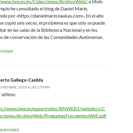
//www.bne.es/es/Colecciones/ArchivoWeb/
, a título
mplo he consultado el blog de Daniel Marín,
do por «https://danielmarin.naukas.com». En el año
e copió seis veces, el problema es que sólo se puede
tar en las salas de la Biblioteca Nacional y en los
os de conservación de las Comunidades Autónomas.
PONDER
erto Gallego-Casilda
OVIEMBRE, 2019 A LAS 1:59 PM
 útlimo:
tp://www.bne.es/export/sites/BNWEB1/webdocs/C
ecciones/ArchivoWeb/PreguntasFrecuentesAWE.pdf
RESPONDER