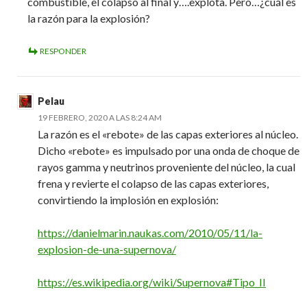
combustible, el colapso al final y….explota. Pero…¿cuál es
la razón para la explosión?
RESPONDER
Pelau
19 FEBRERO, 2020 A LAS 8:24 AM
La razón es el «rebote» de las capas exteriores al núcleo.
Dicho «rebote» es impulsado por una onda de choque de
rayos gamma y neutrinos proveniente del núcleo, la cual
frena y revierte el colapso de las capas exteriores,
convirtiendo la implosión en explosión:
https://danielmarin.naukas.com/2010/05/11/la-
explosion-de-una-supernova/
https://es.wikipedia.org/wiki/Supernova#Tipo_II