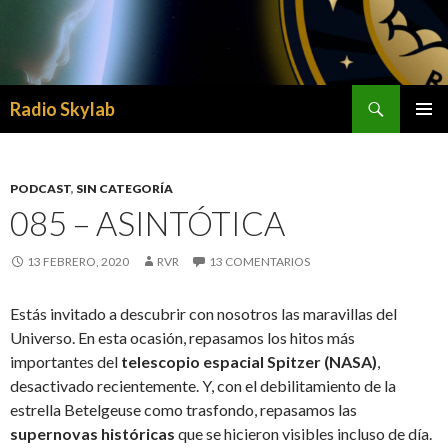
Buscar
Radio Skylab
SALTAR
MENÚ
AL
PRINCI
CONTENIDO
PODCAST
,
SIN CATEGORÍA
085 – ASINTÓTICA
13 FEBRERO, 2020
RVR
13 COMENTARIOS
Estás invitado a descubrir con nosotros las maravillas del
Universo. En esta ocasión, repasamos los hitos más
importantes del
telescopio espacial Spitzer (NASA)
,
desactivado recientemente. Y, con el debilitamiento de la
estrella Betelgeuse como trasfondo, repasamos las
supernovas históricas
que se hicieron visibles incluso de día.