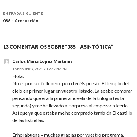
Navegación
de
ENTRADA SIGUIENTE
entradas
086 – Atenuación
13 COMENTARIOS SOBRE “085 – ASINTÓTICA”
Carlos María López Martínez
16 FEBRERO, 2020 A LAS 7:42 PM
Hola:
No es por ser follonero, pero tenéis puesto El templo del
cielo en primer lugar en vuestro listado. La acabo comprar
pensando que era la primera novela de la trilogía (es la
segunda) y me he llevado al sorpresa al empezar a leerla.
Así que ya que estaba me he comprado también El castillo
de las Estrellas.
Enhorabuena y muchas gracias por vuestro programa.