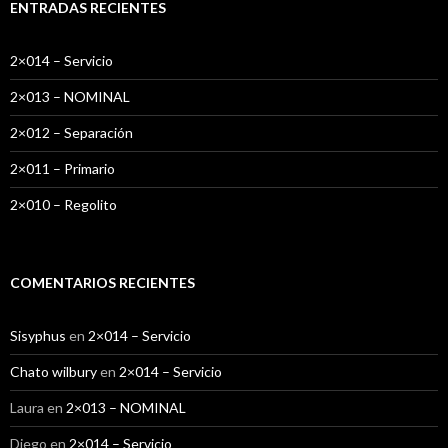
a
ENTRADAS RECIENTES
r
:
2×014 – Servicio
2×013 – NOMINAL
2×012 – Separación
2×011 – Primario
2×010 – Regolito
COMENTARIOS RECIENTES
Sisyphus
en
2×014 – Servicio
Chato wilbury
en
2×014 – Servicio
Laura
en
2×013 – NOMINAL
Diego
en
2×014 – Servicio